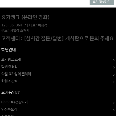
후기 작성하기
요가뱅크 (온라인 강좌)
123-36-36417 | 대표 : 박희석
주소 : 사업장 소재지
고객센터 : [실시간 질문/답변] 게시판으로 문의 주세요
학원안내
요가뱅크 소개
학원 갤러리
학원 요가강의 갤러리
학원 시간표
요가동영상
다이어트/건강요가
임산부요가