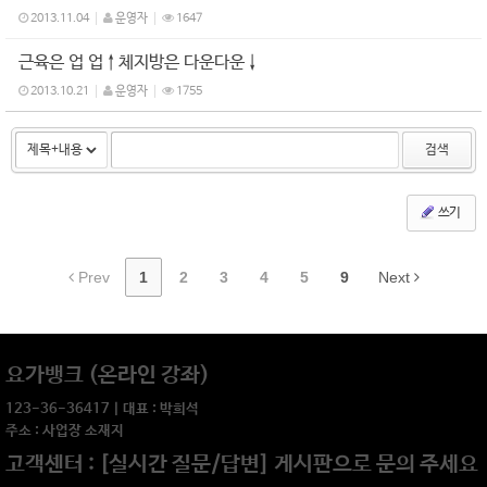
2013.11.04
운영자
1647
근육은 업 업↑체지방은 다운다운↓
2013.10.21
운영자
1755
검색
쓰기
Prev
1
2
3
4
5
9
Next
요가뱅크 (온라인 강좌)
123-36-36417 | 대표 : 박희석
주소 : 사업장 소재지
고객센터 : [실시간 질문/답변] 게시판으로 문의 주세요