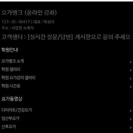
요가뱅크 (온라인 강좌)
123-36-36417 | 대표 : 박희석
주소 : 사업장 소재지
고객센터 : [실시간 질문/답변] 게시판으로 문의 주세요
학원안내
요가뱅크 소개
학원 갤러리
학원 요가강의 갤러리
학원 시간표
요가동영상
다이어트/건강요가
임산부요가
산후요가