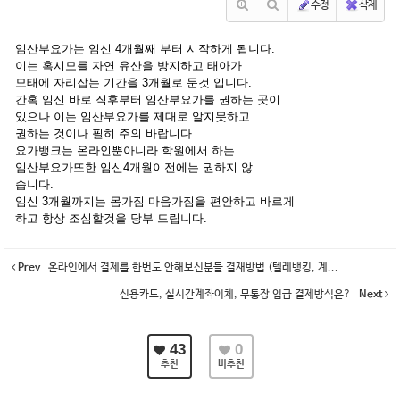
수정
삭제
임산부요가는 임신 4개월째 부터 시작하게 됩니다.
이는 혹시모를 자연 유산을 방지하고 태아가
모태에 자리잡는 기간을 3개월로 둔것 입니다.
간혹 임신 바로 직후부터 임산부요가를 권하는 곳이
있으나 이는 임산부요가를 제대로 알지못하고
권하는 것이나 필히 주의 바랍니다.
요가뱅크는 온라인뿐아니라 학원에서 하는
임산부요가또한 임신4개월이전에는 권하지 않
습니다.
임신 3개월까지는 몸가짐 마음가짐을 편안하고 바르게
하고 항상 조심할것을 당부 드립니다.
Prev
온라인에서 결제를 한번도 안해보신분들 결재방법 (텔레뱅킹, 계...
신용카드, 실시간계좌이체, 무통장 입급 결제방식은?
Next
43
0
추천
비추천