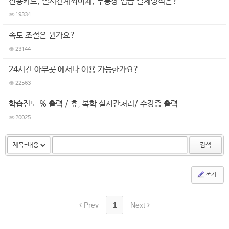
신용카드, 실시간계좌이체, 무통장 입급 결제방식은?
19334
속도 조절은 뭔가요?
23144
24시간 아무곳 에서나 이용 가능한가요?
22563
학습진도 % 출력 / 휴, 복학 실시간처리/ 수강증 출력
20025
검색
쓰기
Prev
1
Next