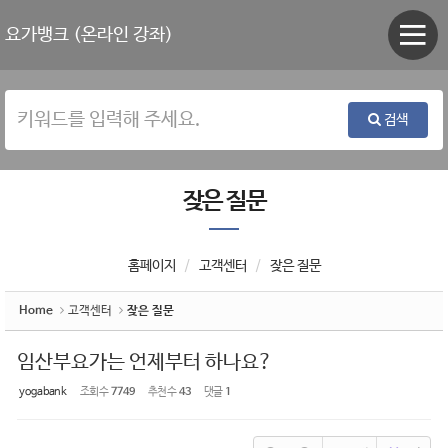
Sketchbook5, 스케치북5
Sketchbook5, 스케치북5
요가뱅크 (온라인 강좌)
검색
잦은 질문
홈페이지
고객센터
잦은 질문
Home
고객센터
잦은 질문
임산부요가는 언제부터 하나요?
yogabank
조회 수
7749
추천 수
43
댓글
1