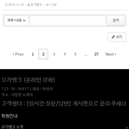
2016.12.16
요가뱅크
1136
검색
쓰기
Prev
1
2
3
4
5
...
27
Next
요가뱅크 (온라인 강좌)
123-36-36417 | 대표 : 박희석
주소 : 사업장 소재지
고객센터 : [실시간 질문/답변] 게시판으로 문의 주세요
학원안내
요가뱅크 소개