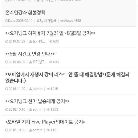
Date
2014.02.21
By
요가뱅크
Views
6700
온라인강좌 환불정책
Date
2008.02.11
By
요가뱅크
Views
4698
**요가뱅크 하계휴가 7월31일~8월3일 공지**
2019.07.29
요가뱅크
630
**6월 시간표 변경 안내**
2019.06.07
요가뱅크
698
*모바일에서 재생시 강의 리스트 안 뜰 때 해결방법*(문제 해결되
었습니다.)
2018.11.20
admin
1215
**요가뱅크 현미 발송재개 공지**
2018.10.10
admin
1253
*모바일 기기 Five Player업데이트 공지*
2018.10.05
admin
1191