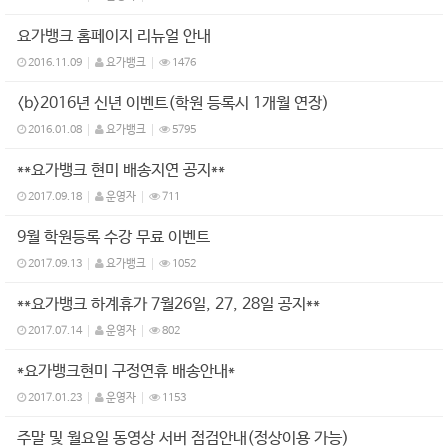
요가뱅크 홈페이지 리뉴얼 안내
2016.11.09
요가뱅크
1476
<b>2016년 신년 이벤트(학원 등록시 1개월 연장)
2016.01.08
요가뱅크
5795
**요가뱅크 현미 배송지연 공지**
2017.09.18
운영자
711
9월 학원등록 수강 무료 이벤트
2017.09.13
요가뱅크
1052
**요가뱅크 하계휴가 7월26일, 27, 28일 공지**
2017.07.14
운영자
802
*요가뱅크현미 구정연휴 배송안내*
2017.01.23
운영자
1153
주말 및 월요일 동영상 서버 점검안내(정상이용 가능)