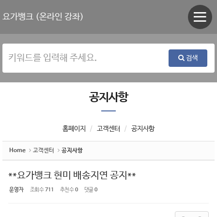
Sketchbook5, 스케치북5
Sketchbook5, 스케치북5
요가뱅크 (온라인 강좌)
검색
공지사항
홈페이지
고객센터
공지사항
Home
고객센터
공지사항
**요가뱅크 현미 배송지연 공지**
운영자
조회 수
711
추천 수
0
댓글
0