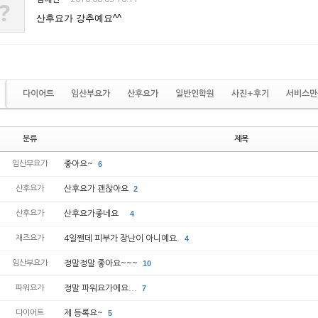
?
산후요가 강추예요^^
다이어트
임산부요가
산후요가
일반인학원
사진+후기
서비스만
분류
제목
임산부요가
좋아요~
6
산후요가
산후요가 괜찮아요
2
산후요가
산후요가좋네요 `
4
재즈요가
4일짼데 피부가 장난이 아니예요.
4
임산부요가
정말정말 좋아요~~~
10
파워요가
정말 파워요가에요...
7
다이어트
제 등록요~
5