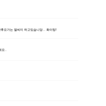
수정
삭제
댓글
수정
삭제
댓글
후요가는 열씨미 하고있습니당... 화이팅!
수정
삭제
댓글
요..
수정
삭제
댓글
수정
삭제
댓글