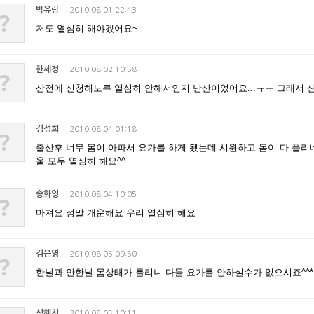
박유림
2010.08.01 22:43
?
저도 열심히 해야겠어요~
한세정
2010.08.02 10:58
?
산전에 신청해노쿠 열심히 안해서인지 난산이었어요...ㅠㅠ 그래서 산
김성희
2010.08.04 01:18
?
출산후 너무 몸이 아파서 요가를 하게 됐는데 시원하고 몸이 다 풀리네
울 모두 열심히 해요^^
송화영
2010.08.04 10:05
?
마져요 정말 개운해요 우리 열심히 해요
김은영
2010.08.05 09:50
?
한날과 안한날 몸상태가 틀리니 다들 요가를 안하실수가 없으시죠^^*
심혜진
2010.08.05 10:11