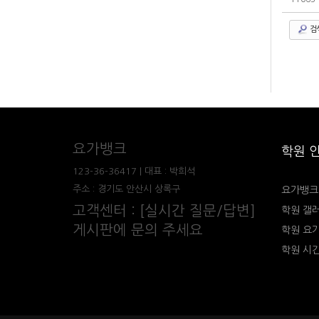
검
요가뱅크
학원 
123-36-36417 | 대표 : 박희석
주소 : 경기도 안산시 상록구
요가뱅크
고객센터 : [실시간 질문/답변]
학원 갤
게시판에 문의 주세요
학원 요
학원 시