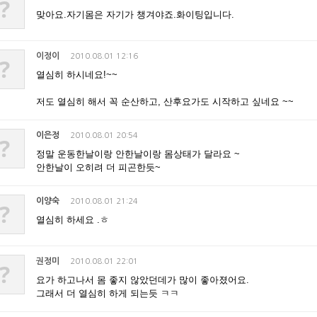
?
맞아요.자기몸은 자기가 챙겨야죠.화이팅입니다.
이정이
2010.08.01 12:16
?
열심히 하시네요!~~
저도 열심히 해서 꼭 순산하고, 산후요가도 시작하고 싶네요 ~~
이은정
2010.08.01 20:54
?
정말 운동한날이랑 안한날이랑 몸상태가 달라요 ~
안한날이 오히려 더 피곤한듯~
이양숙
2010.08.01 21:24
?
열심히 하세요 .ㅎ
권정미
2010.08.01 22:01
?
요가 하고나서 몸 좋지 않았던데가 많이 좋아졌어요.
그래서 더 열심히 하게 되는듯 ㅋㅋ