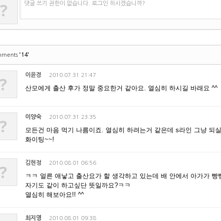
?
댓글 쓰기 권한이 없습니다. 로그인 하시겠습니까?
'14'
mments
이윤경
2010.07.31 21:47
?
산모에게 출산 후가 정말 중요한거 같아요. 열심히 하시길 바래요 ^^
이양숙
2010.07.31 23:35
?
모든건 마음 먹기 나름이죠. 열심히 하려는거 같은데 s라인 그냥 되실
화이팅~~!
김현정
2010.08.01 06:56
?
ㅋㅋ 얼른 애낳고 출산요가 할 생각하고 있는데 배 안에서 아가가 빵
자기도 같이 하고싶단 뜻일까요?ㅋㅋ
열심히 해보아요!! ^^
최지영
2010.08.01 09:38