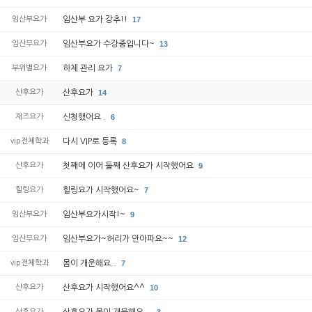
임산부요가
임산부 요가 강추!!
17
임산부요가
임산부요가 수강중입니다~
13
부위별요가
하체 관리 요가
7
산후요가
산후요가
14
재즈요가
신청했어요 .
6
vip전체학과
다시 VIP로 등록
8
산후요가
첫째에 이어 둘째 산후요가 시작했어요
9
힐링요가
힐링요가 시작했어요~
7
임산부요가
임산부요가시작!~
9
임산부요가
임산부요가~허리가 안아파요~~
12
vip전체학과
몸이 개운해요..
7
산후요가
산후요가 시작했어요^^
10
산후요가