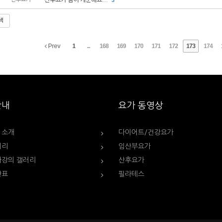
산후요가 몸이 개운해요...
3
색
Prev
1
...
168
169
170
171
172
173
174
안내
요가 동영상
 소개
다이어트/건강요가
러리
임산부요가
가강의 갤러리
산후요가
간표
필라테스