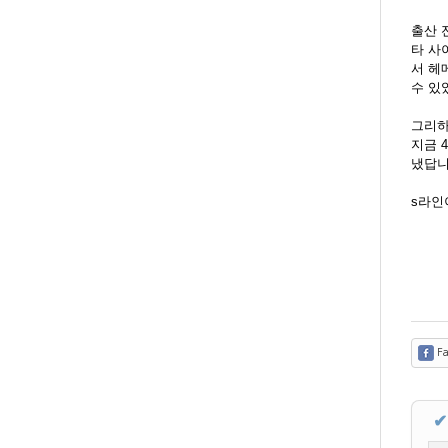
출산 
타 사
서 헤
수 있
그리하
지금 
냈답니
s라인
Fa
✔