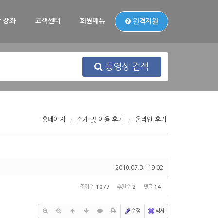
 강좌
고객센터
회원메뉴
원격지원
동영상 검색
홈페이지
소개 및 이용 후기
온라인 후기
2010.07.31 19:02
조회 수
1077
추천 수
2
댓글
14
수정
삭제