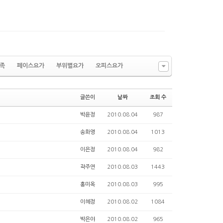
수정
삭제
댓글
족
페이스요가
부위별요가
오피스요가
글쓴이
날짜
조회 수
박윤정
2010.08.04
987
송화영
2010.08.04
1013
이은정
2010.08.04
982
곽주연
2010.08.03
1443
홍미옥
2010.08.03
995
이혜정
2010.08.02
1084
박은야
2010.08.02
965