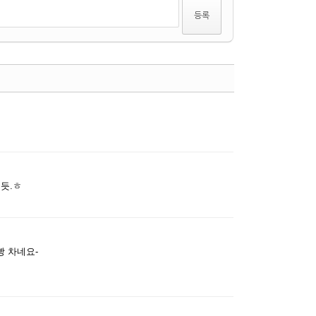
수정
삭제
댓글
댓글
듯.ㅎ
수정
삭제
댓글
빵 차네요-