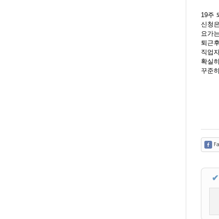
19주
신청은
요가는
퇴근후
직업자
확실히
꾸준히
Fa
✔