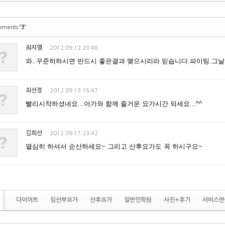
'3'
mments
최지영
2012.09.12 20:48
?
와..꾸준히하시면 반드시 좋은결과 맺으시리라 믿습니다.파이팅.그날
최선경
2012.09.13 15:47
?
빨리시작하셨네요...아가와 함께 즐거운 요가시간 되세요...^^
김희선
2012.09.17 23:42
?
열심히 하셔서 순산하세요~ 그리고 산후요가도 꼭 하시구요~
다이어트
임산부요가
산후요가
일반인학원
사진+후기
서비스만