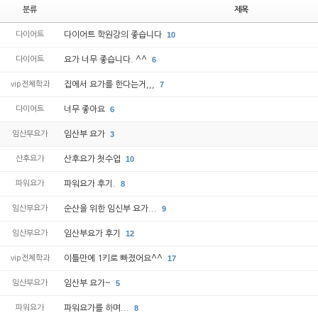
분류
제목
다이어트
다이어트 학원강의 좋습니다
10
다이어트
요가 너무 좋습니다. ^^
6
vip전체학과
집에서 요가를 한다는거,,,
7
다이어트
너무 좋아요
6
임산부요가
임산부 요가
3
산후요가
산후요가 첫수업
10
파워요가
파워요가 후기.
8
임산부요가
순산을 위한 임신부 요가...
9
임산부요가
임산부요가 후기
12
vip전체학과
이틀만에 1키로 빠졌어요^^
17
임산부요가
임산부 요가~
5
파워요가
파워요가를 하며...
8