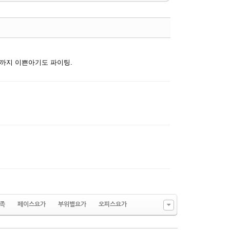
댓글
까지 이쁜아기도 파이팅.
수정
삭제
댓글
수정
삭제
댓글
족
페이스요가
부위별요가
오피스요가