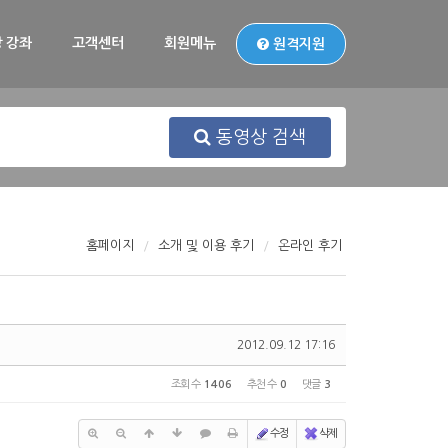
 강좌
고객센터
회원메뉴
원격지원
동영상 검색
홈페이지
소개 및 이용 후기
온라인 후기
2012.09.12 17:16
조회 수
1406
추천 수
0
댓글
3
수정
삭제