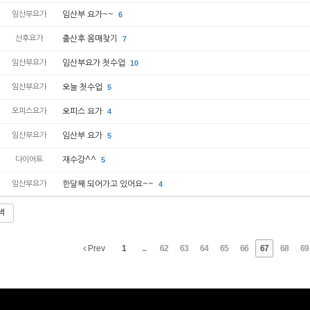
임산부요가
임산부 요가~~
6
산후요가
출산후 몸매찾기
7
임산부요가
임산부요가 첫수업
10
임산부요가
오늘 첫수업
5
오피스요가
오피스 요가
4
임산부요가
임산부 요가
5
다이어트
재수강^^
5
임산부요가
한달째 되어가고 있어요~~
4
색
Prev
1
...
62
63
64
65
66
67
68
69