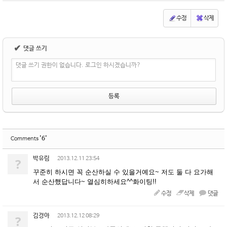
수정
삭제
✔
댓글 쓰기
댓글 쓰기 권한이 없습니다. 로그인 하시겠습니까?
'6'
Comments
박유림
?
2013.12.11 23:54
꾸준히 하시면 꼭 순산하실 수 있을거예요~ 저도 둘 다 요가해
서 순산했답니다~ 열심히하세요^^화이팅!!
수정
삭제
댓글
김경아
?
2013.12.12 08:29