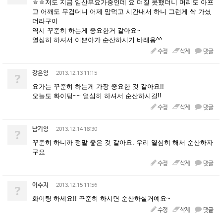
ㅎㅎ저도 지금 임산부요가중인데 요 며칠 못했더니 머리도 아프
고 어깨도 무겁더니 어제 맘먹고 시간내서 하니 그런게 싹 가셨
더라구여
역시 꾸준히 하는게 중요한거 같아요~
열심히 하셔서 이쁜아가 순산하시기 바래용^^
수정
삭제
댓글
강은영
?
2013.12.13 11:15
요가는 꾸준히 하는게 가장 중요한 것 같아요!!
오늘도 화이팅~~ 열심히 하셔서 순산하시길!!
수정
삭제
댓글
남기영
?
2013.12.14 18:30
꾸준히 하니까 정말 좋은 것 같아요. 우리 열심히 해서 순산하자
구요
수정
삭제
댓글
이수지
?
2013.12.15 11:56
화이팅 하세요!! 꾸준히 하시면 순산하실거예요~
수정
삭제
댓글