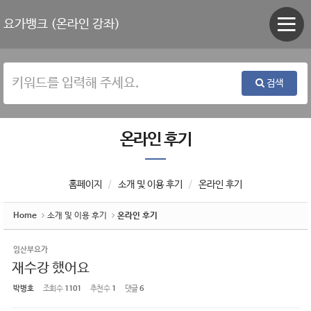
Sketchbook5, 스케치북5
Sketchbook5, 스케치북5
요가뱅크 (온라인 강좌)
검색
온라인 후기
홈페이지
소개 및 이용 후기
온라인 후기
Home
소개 및 이용 후기
온라인 후기
임산부요가
재수강 했어요
박병호
조회 수
1101
추천 수
1
댓글
6