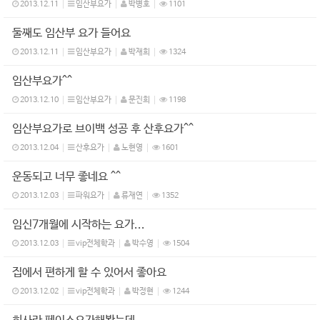
2013.12.11
임산부요가
박병호
1101
둘째도 임산부 요가 들어요
2013.12.11
임산부요가
박재희
1324
임산부요가^^
2013.12.10
임산부요가
문진희
1198
임산부요가로 브이백 성공 후 산후요가^^
2013.12.04
산후요가
노현영
1601
운동되고 너무 좋네요 ^^
2013.12.03
파워요가
류재연
1352
임신7개월에 시작하는 요가...
2013.12.03
vip전체학과
박수영
1504
집에서 편하게 할 수 있어서 좋아요
2013.12.02
vip전체학과
박정현
1244