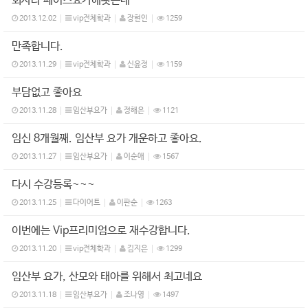
회사라 페이스요가해봣는데
2013.12.02
vip전체학과
장현인
1259
만족합니다.
2013.11.29
vip전체학과
신윤정
1159
부담없고 좋아요
2013.11.28
임산부요가
정해은
1121
임신 8개월째. 임산부 요가 개운하고 좋아요.
2013.11.27
임산부요가
이순애
1567
다시 수강등록~~~
2013.11.25
다이어트
이판순
1263
이번에는 Vip프리미엄으로 재수강합니다.
2013.11.20
vip전체학과
김지은
1299
임산부 요가, 산모와 태아를 위해서 최고네요
2013.11.18
임산부요가
조나영
1497