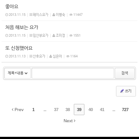
좋아요
2013.11.15
페이스요가
이병숙
11447
처음 해보는 요가
2013.11.15
임산부요가
조미정
1551
또 신청했어요
2013.11.13
산후요가
심은아
1164
검색
쓰기
Prev
1
...
37
38
39
40
41
...
727
Next