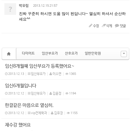
박유림
?
2013.12.15 21:57
진짜 꾸준히 하시면 도움 많이 된답니다~ 열심히 하셔서 순산하
세요^^
수정
삭제
댓글
다이어트
임산부요가
산후요가
일반인학원
임신8개월째 임산부요가 등록했어요~
2013.12.13
임산부요가
이소연
1365
임신6개월입니다
2013.12.12
임산부요가
김윤정
1194
한결같은 마음으로 열심히.
2013.12.12
vip전체학과
김유경
1155
재수강 했어요