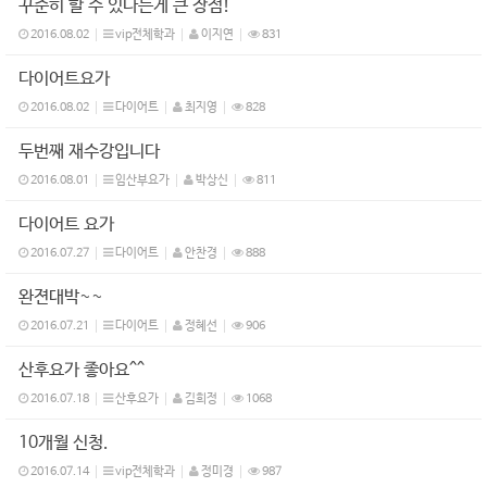
꾸준히 할 수 있다는게 큰 장점!
2016.08.02
vip전체학과
이지연
831
다이어트요가
2016.08.02
다이어트
최지영
828
두번째 재수강입니다
2016.08.01
임산부요가
박상신
811
다이어트 요가
2016.07.27
다이어트
안찬경
888
완젼대박~~
2016.07.21
다이어트
정혜선
906
산후요가 좋아요^^
2016.07.18
산후요가
김희정
1068
10개월 신청.
2016.07.14
vip전체학과
정미경
987