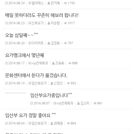
2016.08.24
필라테스
민지혜
1150
매일 못하더라도 꾸준히 해보려 합니다!
2016.08.23
산후요가
이순령
1017
오늘 삼일째~~^^
2016.08.20
다이어트
김정화
797
요가뱅크에서 몇년째
2016.08.17
vip전체학과
조옥화
898
문화센터에서 듣다가 옮겼습니다.
2016.08.10
임산부요가
신경선
953
임산부요가중입니다^^
2016.08.07
vip전체학과
김소미
861
임산부 요가 정말 좋아요 ^^
2016.08.04
임산부요가
최예원
864