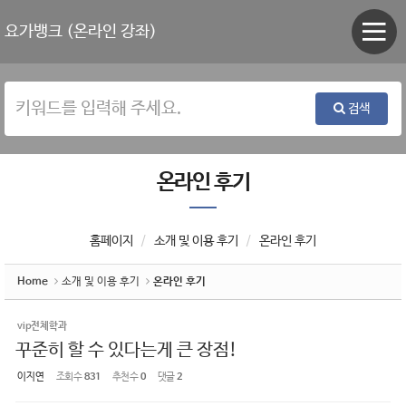
Sketchbook5, 스케치북5
Sketchbook5, 스케치북5
요가뱅크 (온라인 강좌)
검색
온라인 후기
홈페이지
소개 및 이용 후기
온라인 후기
Home
소개 및 이용 후기
온라인 후기
vip전체학과
꾸준히 할 수 있다는게 큰 장점!
이지연
조회 수
831
추천 수
0
댓글
2