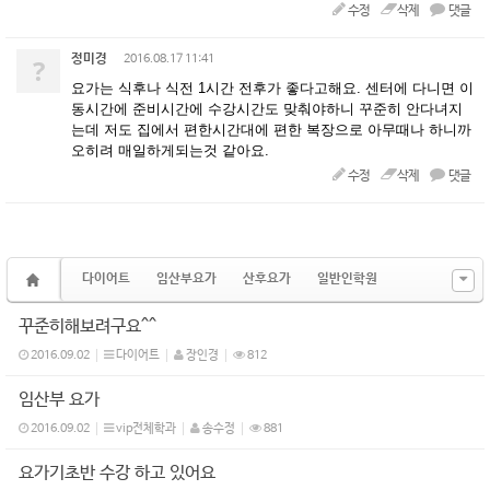
수정
삭제
댓글
정미경
?
2016.08.17 11:41
요가는 식후나 식전 1시간 전후가 좋다고해요. 센터에 다니면 이
동시간에 준비시간에 수강시간도 맞춰야하니 꾸준히 안다녀지
는데 저도 집에서 편한시간대에 편한 복장으로 아무때나 하니까
오히려 매일하게되는것 같아요.
수정
삭제
댓글
다이어트
임산부요가
산후요가
일반인학원
꾸준히해보려구요^^
2016.09.02
다이어트
장인경
812
임산부 요가
2016.09.02
vip전체학과
송수정
881
요가기초반 수강 하고 있어요