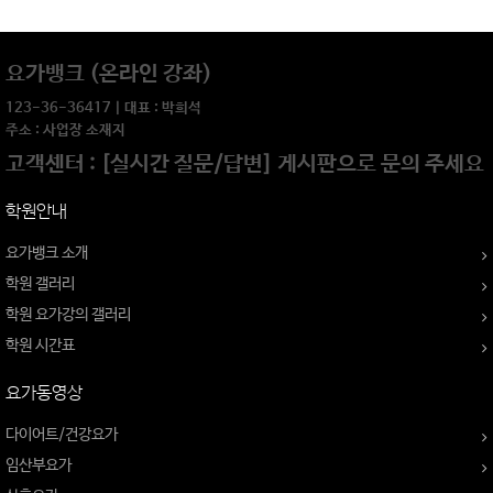
요가뱅크 (온라인 강좌)
123-36-36417 | 대표 : 박희석
주소 : 사업장 소재지
고객센터 : [실시간 질문/답변] 게시판으로 문의 주세요
학원안내
요가뱅크 소개
학원 갤러리
학원 요가강의 갤러리
학원 시간표
요가동영상
다이어트/건강요가
임산부요가