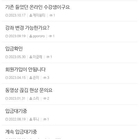
기존 들었던 온라인 수강생이구요
2023.10.17
제이뷰티
1
강좌 변경 가능한가요?
2023.09.19
ppororo
1
입금확인
2023.05.30
이금례
1
회원가입이 안됩니다
2023.04.15
쓴이
3
동영상 끊김 현상 문의요
2023.01.31
스리
2
입금대기중
2022.08.19
뚜니
1
계속 입금대기중