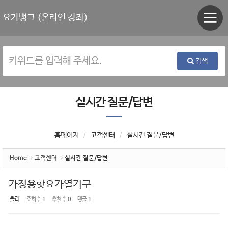
Sketchbook5, 스케치북5
Sketchbook5, 스케치북5
요가뱅크 (온라인 강좌)
검색
실시간 질문/답변
홈페이지
고객센터
실시간 질문/답변
Home
고객센터
실시간 질문/답변
가정용핫요가열기구
욜리
조회 수
1
추천 수
0
댓글
1