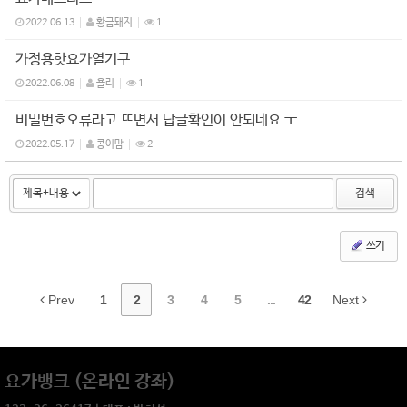
2022.06.13
황금돼지
1
가정용핫요가열기구
2022.06.08
욜리
1
비밀번호오류라고 뜨면서 답글확인이 안되네요 ㅜ
2022.05.17
콩이맘
2
검색
쓰기
Prev
1
2
3
4
5
...
42
Next
요가뱅크 (온라인 강좌)