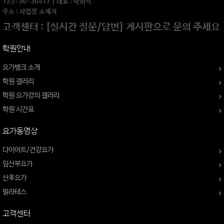
123-36-36417 | 대표 : 박희석
주소 : 사업장 소재지
고객센터 : [실시간 질문/답변] 게시판으로 문의 주세요
학원안내
요가뱅크 소개
학원 갤러리
학원 요가강의 갤러리
학원 시간표
요가동영상
다이어트/건강요가
임산부요가
산후요가
필라테스
고객센터