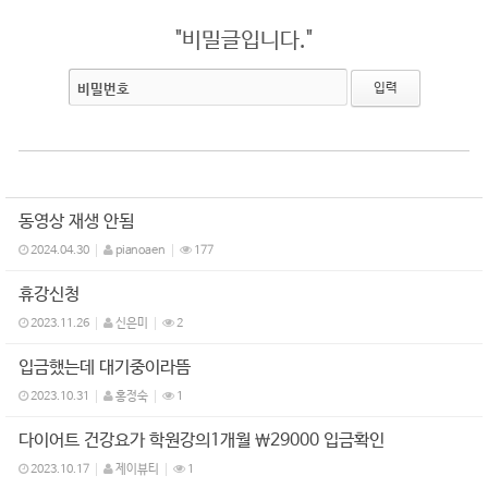
"비밀글입니다."
비밀번호
동영상 재생 안됨
2024.04.30
pianoaen
177
휴강신청
2023.11.26
신은미
2
입금했는데 대기중이라뜸
2023.10.31
홍정숙
1
다이어트 건강요가 학원강의1개월 ₩29000 입금확인
2023.10.17
제이뷰티
1