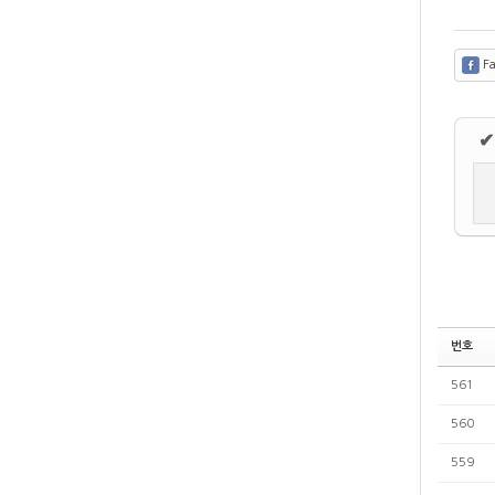
Fa
✔
번호
561
560
559