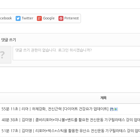
cebook
Twitter
Google
Pinterest
댓글 쓰기
?
댓글 쓰기 권한이 없습니다. 로그인 하시겠습니까?
제목
55분 11초┃리아┃하체강화, 전신근력 [다이어트 건강요가 업데이트]
48분 38초┃김미영┃콤비리포머+미니볼+밴드를 활요한 전신운동 기구필라테스 강의 업
51분 17초┃김미영┃리포머+박스+스틱을 활용한 유산소 전신운동 기구필라테스 강의 업