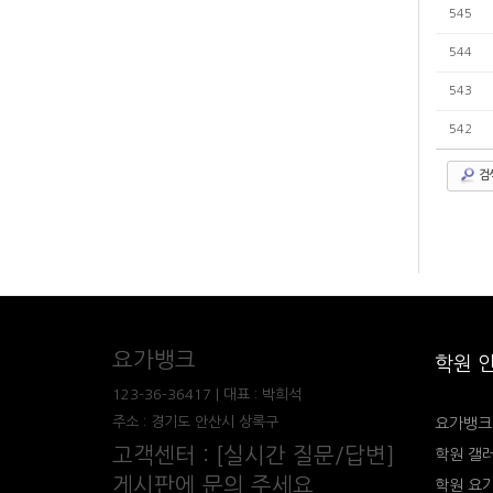
545
544
543
542
검
요가뱅크
학원 
123-36-36417 | 대표 : 박희석
주소 : 경기도 안산시 상록구
요가뱅크
고객센터 : [실시간 질문/답변]
학원 갤
게시판에 문의 주세요
학원 요