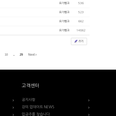
요가뱅크
536
요가뱅크
523
요가뱅크
662
요가뱅크
14862
쓰기
10
...
29
Next
고객센터
공지사항
강의 업데이트 NEWS
입금주를 찾습니다.