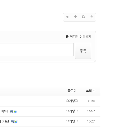
에디터 선택하기
글쓴이
조회 수
요가뱅크
3180
데이트!
요가뱅크
1662
데이트!
요가뱅크
1527