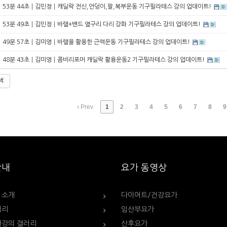
53분 44초┃김민정┃캐딜락 전신,언덩이,팔,복부운동 기구필라테스 강의 업데이트!
53분 49초┃김민정┃바랠+밴드 옆구리 다리 강화 기구필라테스 강의 업데이트!
49분 57초┃김미영┃바랠을 활용한 근력운동 기구필라테스 강의 업데이트!
48분 43초┃김미영┃콤비리포머 캐딜락 활용운동2 기구필라테스 강의 업데이트!
색
Prev
1
2
3
4
5
6
7
8
9
안내
요가 동영상
 소개
다이어트/건강요가
러리
임산부요가
가강의 갤러리
산후요가