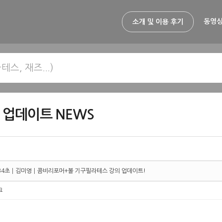
동영상
소개 및 이용 후기
 업데이트 NEWS
 34초┃김미영┃콤비리포머+볼 기구필라테스 강의 업데이트!
크