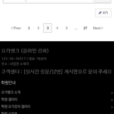
쓰기
Prev
1
2
3
4
5
...
27
Next
요가뱅크 (온라인 강좌)
123-36-36417 | 대표 : 박희석
주소 : 사업장 소재지
고객센터 : [실시간 질문/답변] 게시판으로 문의 주세요
학원안내
요가뱅크 소개
학원 갤러리
학원 요가강의 갤러리
학원 시간표