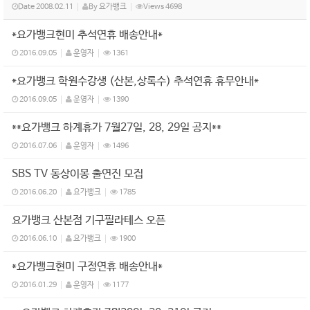
Date
2008.02.11
By
요가뱅크
Views
4698
*요가뱅크현미 추석연휴 배송안내*
2016.09.05
운영자
1361
*요가뱅크 학원수강생 (산본,상록수) 추석연휴 휴무안내*
2016.09.05
운영자
1390
**요가뱅크 하계휴가 7월27일, 28, 29일 공지**
2016.07.06
운영자
1496
SBS TV 동상이몽 출연진 모집
2016.06.20
요가뱅크
1785
요가뱅크 산본점 기구필라테스 오픈
2016.06.10
요가뱅크
1900
*요가뱅크현미 구정연휴 배송안내*
2016.01.29
운영자
1177