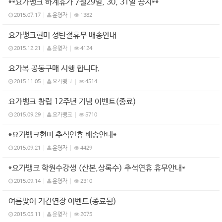
**요가뱅크 하계휴가 7월29일, 30, 31일 공지**
2015.07.17
운영자
1382
요가뱅크현미 성탄절휴무 배송안내
2015.12.21
운영자
4124
요가복 공동구매 시행 합니다.
2015.11.05
요가뱅크
4514
요가뱅크 창립 12주년 기념 이벤트(종료)
2015.09.29
요가뱅크
5710
*요가뱅크현미 추석연휴 배송안내*
2015.09.21
운영자
4429
*요가뱅크 학원수강생 (산본,상록수) 추석연휴 휴무안내*
2015.09.14
운영자
2310
여름맞이 기간연장 이벤트(종료됨)
2015.05.11
운영자
2075