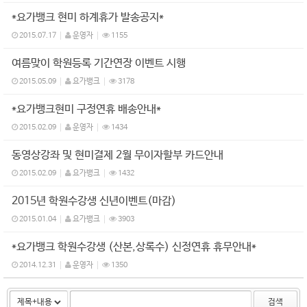
*요가뱅크 현미 하계휴가 발송공지*
2015.07.17
운영자
1155
여름맞이 학원등록 기간연장 이벤트 시행
2015.05.09
요가뱅크
3178
*요가뱅크현미 구정연휴 배송안내*
2015.02.09
운영자
1434
동영상강좌 및 현미결제 2월 무이자할부 카드안내
2015.02.09
요가뱅크
1432
2015년 학원수강생 신년이벤트(마감)
2015.01.04
요가뱅크
3903
*요가뱅크 학원수강생 (산본,상록수) 신정연휴 휴무안내*
2014.12.31
운영자
1350
검색