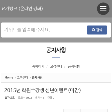
Sketchbook5, 스케치북5
Sketchbook5, 스케치북5
요가뱅크 (온라인 강좌)
검색
공지사항
홈페이지
고객센터
공지사항
Home
고객센터
공지사항
2015년 학원수강생 신년이벤트(마감)
요가뱅크
조회 수
3903
추천 수
5
댓글
0