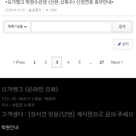
*요가뱅크 학원수강생 (산본,상록수) 신정연휴 휴무안내*
2014.12.31
운영자
1350
검색
쓰기
Prev
1
2
3
4
5
...
27
Next
요가뱅크 (온라인 강좌)
123-36-36417 | 대표 : 박희석
주소 : 사업장 소재지
고객센터 : [실시간 질문/답변] 게시판으로 문의 주세요
학원안내