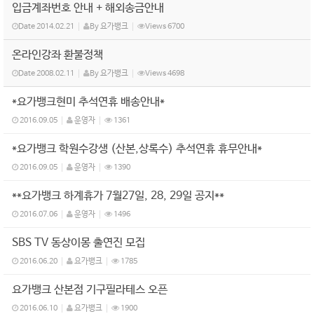
입금계좌번호 안내 + 해외송금안내
Date
2014.02.21
By
요가뱅크
Views
6700
온라인강좌 환불정책
Date
2008.02.11
By
요가뱅크
Views
4698
*요가뱅크현미 추석연휴 배송안내*
2016.09.05
운영자
1361
*요가뱅크 학원수강생 (산본,상록수) 추석연휴 휴무안내*
2016.09.05
운영자
1390
**요가뱅크 하계휴가 7월27일, 28, 29일 공지**
2016.07.06
운영자
1496
SBS TV 동상이몽 출연진 모집
2016.06.20
요가뱅크
1785
요가뱅크 산본점 기구필라테스 오픈
2016.06.10
요가뱅크
1900