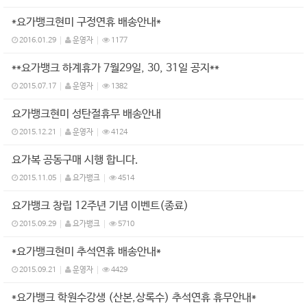
*요가뱅크현미 구정연휴 배송안내*
2016.01.29
운영자
1177
**요가뱅크 하계휴가 7월29일, 30, 31일 공지**
2015.07.17
운영자
1382
요가뱅크현미 성탄절휴무 배송안내
2015.12.21
운영자
4124
요가복 공동구매 시행 합니다.
2015.11.05
요가뱅크
4514
요가뱅크 창립 12주년 기념 이벤트(종료)
2015.09.29
요가뱅크
5710
*요가뱅크현미 추석연휴 배송안내*
2015.09.21
운영자
4429
*요가뱅크 학원수강생 (산본,상록수) 추석연휴 휴무안내*