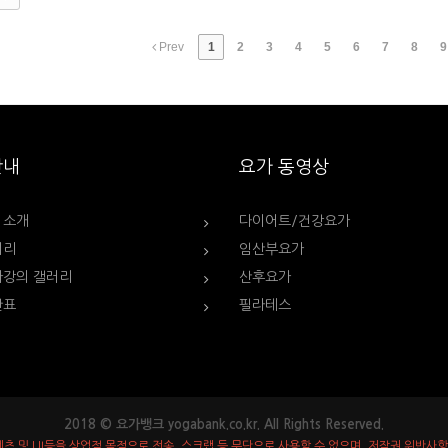
Prev
1
2
3
4
5
6
7
8
9
안내
요가 동영상
 소개
다이어트/건강요가
러리
임산부요가
가강의 갤러리
산후요가
간표
필라테스
2018 © 요가뱅크 yogabank.co.kr. All Rights Reserved.
츠 및 UI등을 상업적 목적으로 전송, 스크랩 등 무단으로 사용할 수 없으며, 저작권 위반사항