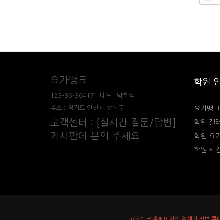
요가뱅크
학원 
123-36-36417 | 대표 : 박희석
주소 : 경기도 안산시 상록구
요가뱅크
고객센터 : [실시간 질문/답변]
학원 갤
게시판에 문의 주세요
학원 요
학원 시
요가뱅크 홈페이지의 일체의 정보 콘텐