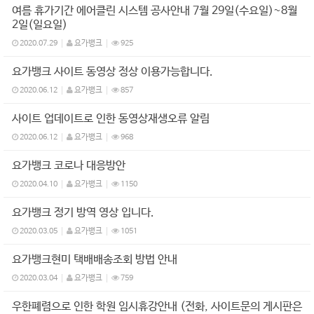
여름 휴가기간 에어클린 시스템 공사안내 7월 29일(수요일)~8월
2일(일요일)
2020.07.29
요가뱅크
925
요가뱅크 사이트 동영상 정상 이용가능합니다.
2020.06.12
요가뱅크
857
사이트 업데이트로 인한 동영상재생오류 알림
2020.06.12
요가뱅크
968
요가뱅크 코로나 대응방안
2020.04.10
요가뱅크
1150
요가뱅크 정기 방역 영상 입니다.
2020.03.05
요가뱅크
1051
요가뱅크현미 택배배송조회 방법 안내
2020.03.04
요가뱅크
759
우한폐렴으로 인한 학원 임시휴강안내 (전화, 사이트문의 게시판은