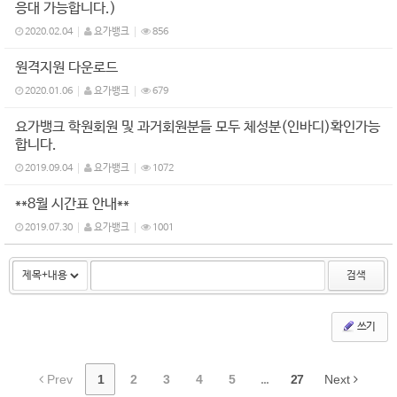
응대 가능합니다.)
2020.02.04
요가뱅크
856
원격지원 다운로드
2020.01.06
요가뱅크
679
요가뱅크 학원회원 및 과거회원분들 모두 체성분(인바디)확인가능
합니다.
2019.09.04
요가뱅크
1072
**8월 시간표 안내**
2019.07.30
요가뱅크
1001
검색
쓰기
Prev
1
2
3
4
5
...
27
Next