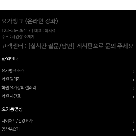
요가뱅크 (온라인 강좌)
123-36-36417 | 대표 : 박희석
주소 : 사업장 소재지
고객센터 : [실시간 질문/답변] 게시판으로 문의 주세요
학원안내
요가뱅크 소개
학원 갤러리
학원 요가강의 갤러리
학원 시간표
요가동영상
다이어트/건강요가
임산부요가