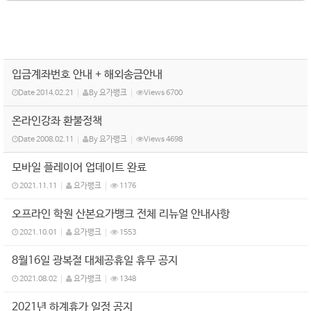
입금계좌번호 안내 + 해외송금안내
Date
2014.02.21
By
요가뱅크
Views
6700
온라인강좌 환불정책
Date
2008.02.11
By
요가뱅크
Views
4698
모바일 플레이어 업데이트 완료
2021.11.11
요가뱅크
1176
오프라인 학원 산본요가뱅크 전체 리뉴얼 안내사항
2021.10.01
요가뱅크
1553
8월16일 광복절 대체공휴일 휴무 공지
2021.08.02
요가뱅크
1348
2021년 하계휴가 일정 공지