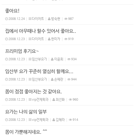
좋아요!
2008.12.24
다이어트
방숙현
987
집에서 아무때나 할수 있어서 좋아요..
2008.12.23
다이어트
한미자
919
프리미엄 후기요~
2008.12.23
임산부요가
이윤희
934
임산부 요가 꾸준히 열심히 할께요...
2008.12.23
임산부요가
손혜란
944
몸이 점점 좋아지는 것 같아요.
2008.12.23
vip전체학과
최선화
960
요가는 나의 삶의 일부
2008.12.23
vip전체학과
김혜라
914
몸이 가뿐해지네요. ^^