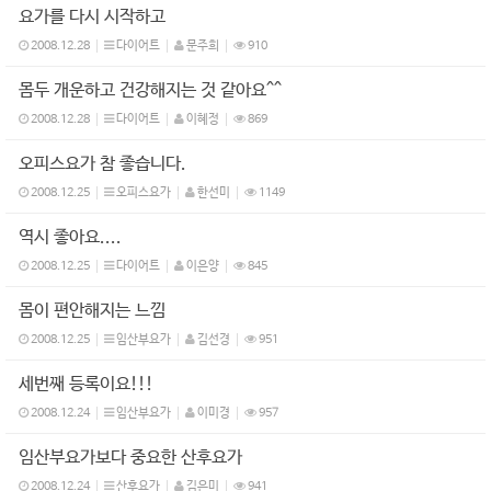
요가를 다시 시작하고
2008.12.28
다이어트
문주희
910
몸두 개운하고 건강해지는 것 같아요^^
2008.12.28
다이어트
이혜정
869
오피스요가 참 좋습니다.
2008.12.25
오피스요가
한선미
1149
역시 좋아요....
2008.12.25
다이어트
이은양
845
몸이 편안해지는 느낌
2008.12.25
임산부요가
김선경
951
세번째 등록이요!!!
2008.12.24
임산부요가
이미경
957
임산부요가보다 중요한 산후요가
2008.12.24
산후요가
김은미
941