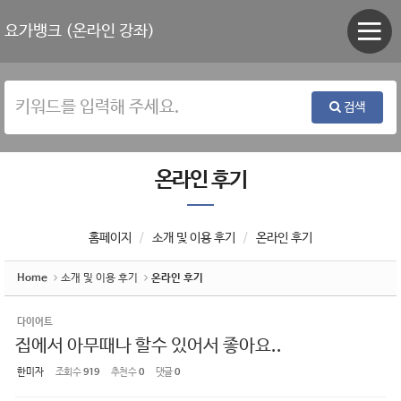
Sketchbook5, 스케치북5
Sketchbook5, 스케치북5
요가뱅크 (온라인 강좌)
검색
온라인 후기
홈페이지
소개 및 이용 후기
온라인 후기
Home
소개 및 이용 후기
온라인 후기
다이어트
집에서 아무때나 할수 있어서 좋아요..
한미자
조회 수
919
추천 수
0
댓글
0