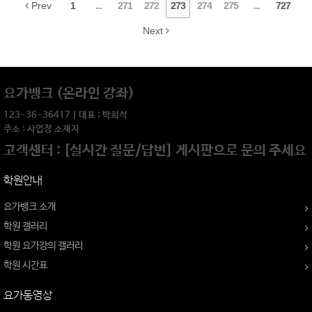
Prev
1
...
271
272
273
274
275
...
727
Next
요가뱅크 (온라인 강좌)
123-36-36417 | 대표 : 박희석
주소 : 사업장 소재지
고객센터 : [실시간 질문/답변] 게시판으로 문의 주세요
학원안내
요가뱅크 소개
학원 갤러리
학원 요가강의 갤러리
학원 시간표
요가동영상