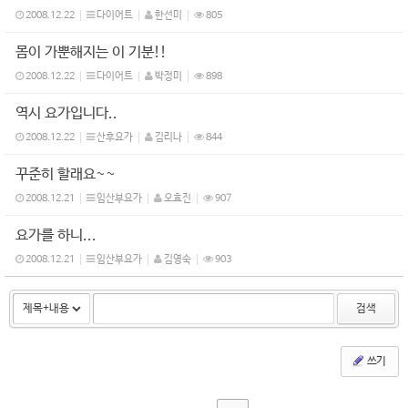
2008.12.22
다이어트
한선미
805
몸이 가뿐해지는 이 기분!!
2008.12.22
다이어트
박정미
898
역시 요가입니다..
2008.12.22
산후요가
김리나
844
꾸준히 할래요~~
2008.12.21
임산부요가
오효진
907
요가를 하니...
2008.12.21
임산부요가
김영숙
903
검색
쓰기