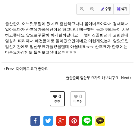
수정
삭제
출산한지 어느덧두달이 됐네요 출산하고나니 몸이너무아파서 검새해서
알아보다가 산후요가하게됐어요 하고나니 뻐근했던 등과 허리등이 시원
하고좋네요 앞으로꾸준히 하게될꺼같아요~~ 벌어진골반땜에 고민인데
열심히 따라해서 예전몸매로 돌아갔으면마네요 이런게있는지 알았으면
임신기간에도 임산부요가들었을텐데 아쉽네요ㅠㅠ 산후요가 한후에는
다른요가강의도 들어보고싶네요ㅋㅎㅎㅎ
Prev
다이어트 요가 좋아요
출산준비 임산부 요가로 해보려구요
Next
0
0
추천
비추천