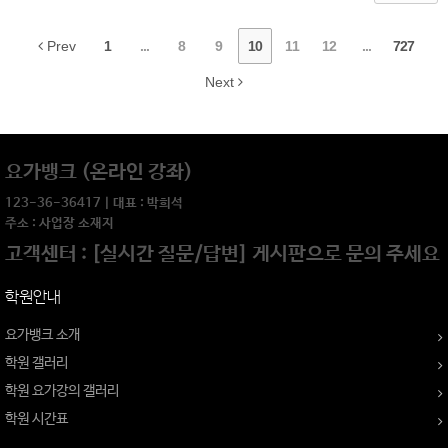
Prev
1
...
8
9
10
11
12
...
727
Next
요가뱅크 (온라인 강좌)
123-36-36417 | 대표 : 박희석
주소 : 사업장 소재지
고객센터 : [실시간 질문/답변] 게시판으로 문의 주세요
학원안내
요가뱅크 소개
학원 갤러리
학원 요가강의 갤러리
학원 시간표