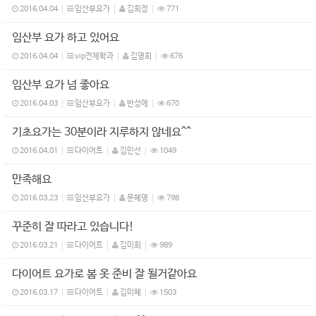
2016.04.04
임산부요가
김희정
771
임산부 요가 하고 있어요
2016.04.04
vip전체학과
김영희
676
임산부 요가 넘 좋아요
2016.04.03
임산부요가
반성애
670
기초요가는 30분이라 지루하지 않네요^^
2016.04.01
다이어트
김민선
1049
만족해요
2016.03.23
임산부요가
문혜영
798
꾸준히 잘 따라고 있습니다!
2016.03.21
다이어트
김미희
989
다이어트 요가로 봄 옷 준비 잘 될거같아요
2016.03.17
다이어트
김미혜
1503