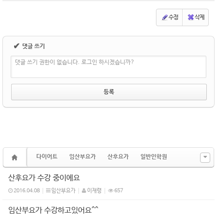
수정
삭제
✔
댓글 쓰기
댓글 쓰기 권한이 없습니다. 로그인 하시겠습니까?
다이어트
임산부요가
산후요가
일반인학원
산후요가 수강 중이에요
2016.04.08
임산부요가
이재령
657
임산부요가 수강하고있어요^^