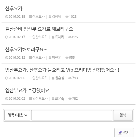
산후요가
2016.02.18
산후요가
김혜원
1028
출산준비 임산부 요가로 해보려구요
2016.02.17
임산부요가
류혜리
825
산후요가해보려구요~
2016.02.12
산후요가
이현훈
955
임산부요가, 산후요가 들으려고 Vip 프리미엄 신청했어요~!
2016.02.06
임산부요가
원은실
793
임산부요가 수강했어요
2016.02.02
임산부요가
최은숙
782
검색
쓰기