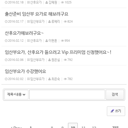
2016.02.18
산후요가
김혜원
1025
출산준비 임산부 요가로 해보려구요
2016.02.17
임산부요가
류혜리
824
산후요가해보려구요~
2016.02.12
산후요가
이현훈
954
임산부요가, 산후요가 들으려고 Vip 프리미엄 신청했어요~!
2016.02.06
임산부요가
원은실
792
임산부요가 수강했어요
2016.02.02
임산부요가
최은숙
782
검색
쓰기