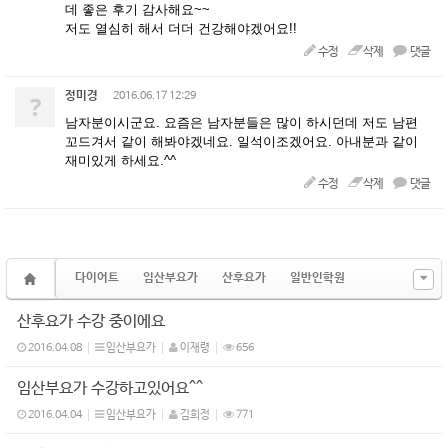
데 좋은 후기 감사해요~~
저도 열심히 해서 더더 건강해야겠어요!!
수정
삭제
댓글
정미경
?
2016.06.17 12:29
남자분이시군요. 요즘은 남자분들은 많이 하시던데 저도 남편
꼬드겨서 같이 해봐야겠네요. 일석이조겠어요. 아내분과 같이
재미있게 하세요.^^
수정
삭제
댓글
다이어트
임산부요가
산후요가
일반인학원
산후요가 수강 중이에요
2016.04.08
임산부요가
이재령
656
임산부요가 수강하고있어요^^
2016.04.04
임산부요가
김희정
771