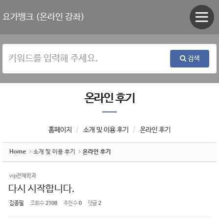
Sketchbook5, 스케치북5
Sketchbook5, 스케치북5
요가뱅크 (온라인 강좌)
검색
온라인 후기
홈페이지
소개 및 이용 후기
온라인 후기
Home
소개 및 이용 후기
온라인 후기
vip전체학과
다시 시작합니다.
김종필
조회 수
2108
추천 수
0
댓글
2