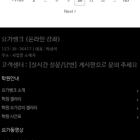
Prev
1
...
8
9
10
11
12
...
727
Next
요가뱅크 (온라인 강좌)
123-36-36417 | 대표 : 박희석
주소 : 사업장 소재지
고객센터 : [실시간 질문/답변] 게시판으로 문의 주세요
학원안내
요가뱅크 소개
학원 갤러리
학원 요가강의 갤러리
학원 시간표
요가동영상