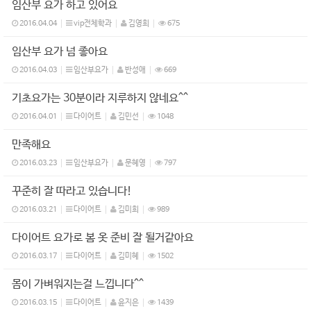
임산부 요가 하고 있어요
2016.04.04
vip전체학과
김영희
675
임산부 요가 넘 좋아요
2016.04.03
임산부요가
반성애
669
기초요가는 30분이라 지루하지 않네요^^
2016.04.01
다이어트
김민선
1048
만족해요
2016.03.23
임산부요가
문혜영
797
꾸준히 잘 따라고 있습니다!
2016.03.21
다이어트
김미희
989
다이어트 요가로 봄 옷 준비 잘 될거같아요
2016.03.17
다이어트
김미혜
1502
몸이 가벼워지는걸 느낍니다^^
2016.03.15
다이어트
윤지은
1439