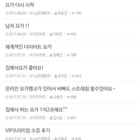
요가 다시 시작
2017.08.04
vip전체학과
박은정
745
남자 요가 !!
2017.08.03
다이어트
이태진
992
체계적인 다이어트 요가
2017.07.31
다이어트
최혜진
789
집에서요가 좋아요!
2017.07.27
vip전체학과
유자은
654
온라인 요가뱅크가 있어서 바빠도 스트레칭 할수있어요~
2017.07.25
다이어트
나송연
688
집에서 하는 요가 1석2조에요^^
2017.07.20
다이어트
김나은
851
VIP프리미엄 수강 후기
2017.07.18
vip전체학과
이옥주
935