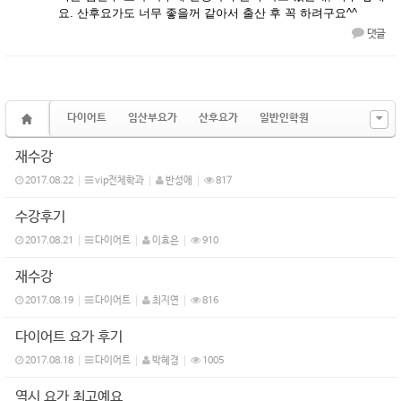
요. 산후요가도 너무 좋을꺼 같아서 출산 후 꼭 하려구요^^
댓글
다이어트
임산부요가
산후요가
일반인학원
재수강
2017.08.22
vip전체학과
반성애
817
수강후기
2017.08.21
다이어트
이효은
910
재수강
2017.08.19
다이어트
최지연
816
다이어트 요가 후기
2017.08.18
다이어트
박혜경
1005
역시 요가 최고예요