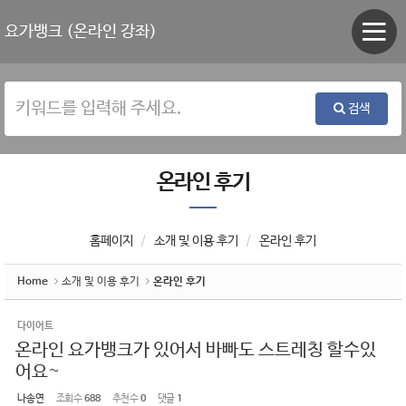
Sketchbook5, 스케치북5
Sketchbook5, 스케치북5
요가뱅크 (온라인 강좌)
검색
온라인 후기
홈페이지
소개 및 이용 후기
온라인 후기
Home
소개 및 이용 후기
온라인 후기
다이어트
온라인 요가뱅크가 있어서 바빠도 스트레칭 할수있
어요~
나송연
조회 수
688
추천 수
0
댓글
1