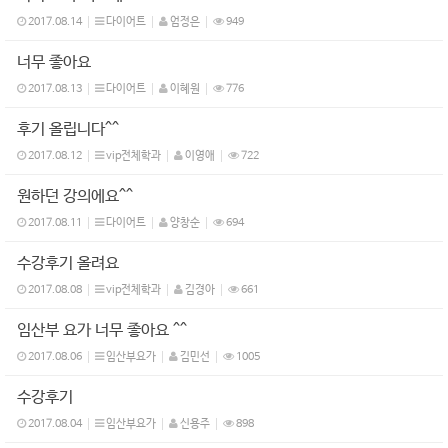
2017.08.14
다이어트
엄정은
949
너무 좋아요
2017.08.13
다이어트
이혜원
776
후기 올립니다^^
2017.08.12
vip전체학과
이영애
722
원하던 강의에요^^
2017.08.11
다이어트
양창순
694
수강후기 올려요
2017.08.08
vip전체학과
김경아
661
임산부 요가 너무 좋아요 ^^
2017.08.06
임산부요가
김민선
1005
수강후기
2017.08.04
임산부요가
신용주
898