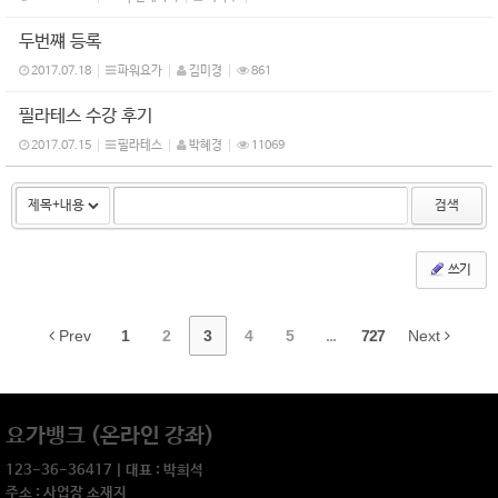
두번쨰 등록
2017.07.18
파워요가
김미경
861
필라테스 수강 후기
2017.07.15
필라테스
박혜경
11069
검색
쓰기
Prev
1
2
3
4
5
...
727
Next
요가뱅크 (온라인 강좌)
123-36-36417 | 대표 : 박희석
주소 : 사업장 소재지