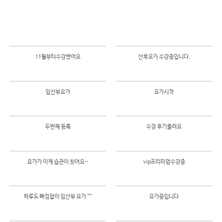
11월부터수강했어요
산후요가 수강중입니다.
1192
1040
임산부요가
요가시작
967
789
두번째 등록
수강 후기올려요
569
515
요가가 이제 습관이 됬어요~
vip프리미엄수강중
512
509
하루도 빠짐없이 임산부 요가 ^^
요가중입니다
486
452