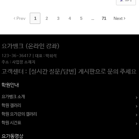
Prev
1
2
3
4
5
...
71
Next
요가뱅크 (온라인 강좌)
123-36-36417 | 대표 : 박희석
주소 : 사업장 소재지
고객센터 : [실시간 질문/답변] 게시판으로 문의 주세요
학원안내
요가뱅크 소개
학원 갤러리
학원 요가강의 갤러리
학원 시간표
요가동영상