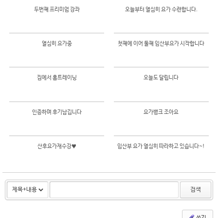
2017/05/18
두번째 프리미엄 강좌
오늘부터 열심히 요가 수련합니다.
by
정경자
Views
443
484
열심히 요가중
첫째에 이어 둘째 임산부요가 시작합니다
327
337
집에서 홈트레이닝
오늘도 달립니다
283
248
인증하며 후기남깁니다
요가뱅크 조아요
271
278
산후요가재수강♥
임산부 요가 열심히 따라하고 있습니다~!
280
275
검색
쓰기