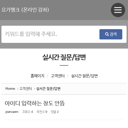
Sketchbook5, 스케치북5
Sketchbook5, 스케치북5
요가뱅크 (온라인 강좌)
검색
실시간 질문/답변
홈페이지
고객센터
실시간 질문/답변
Home
고객센터
실시간 질문/답변
아이디 입력하는 창도 안뜸
pianoaen
조회 수
4
추천 수
0
댓글
2