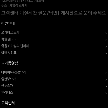
123-36-36417 | 대표 : 박희석
주소 : 사업장 소재지
고객센터 : [실시간 질문/답변] 게시판으로 문의 주세요
학원안내
요가뱅크 소개
학원 갤러리
학원 요가강의 갤러리
학원 시간표
요가동영상
다이어트/건강요가
임산부요가
산후요가
필라테스
고객센터