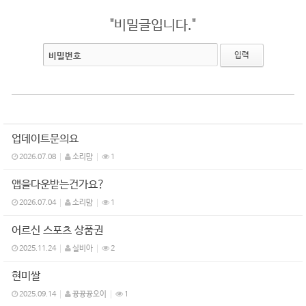
"비밀글입니다."
비밀번호
업데이트문의요
2026.07.08
소리맘
1
앱을다운받는건가요?
2026.07.04
소리맘
1
어르신 스포츠 상품권
2025.11.24
실비아
2
현미쌀
2025.09.14
뀽뀽뀽오이
1