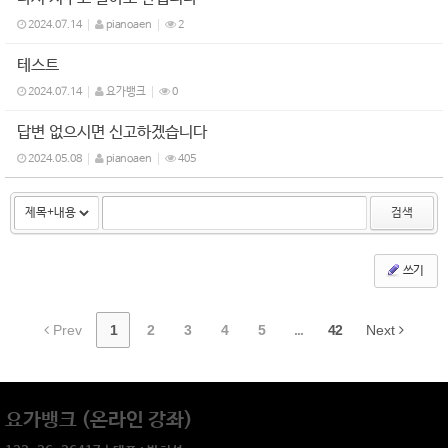
2024.07.14
pianoaen
2
테스트
2024.07.14
요가뱅크
0
답변 없으시면 신고하겠습니다
2024.05.08
pianoaen
405
검색
쓰기
Prev
1
2
3
4
5
...
42
Next
요가뱅크 (온라인 강좌)