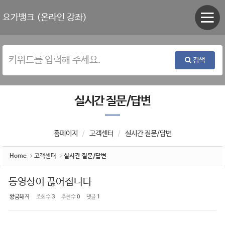
Sketchbook5, 스케치북5
Sketchbook5, 스케치북5
요가뱅크 (온라인 강좌)
검색
실시간 질문/답변
홈페이지
고객센터
실시간 질문/답변
Home
고객센터
실시간 질문/답변
동영상이 끊어집니다
황금돼지
조회 수
3
추천 수
0
댓글
1