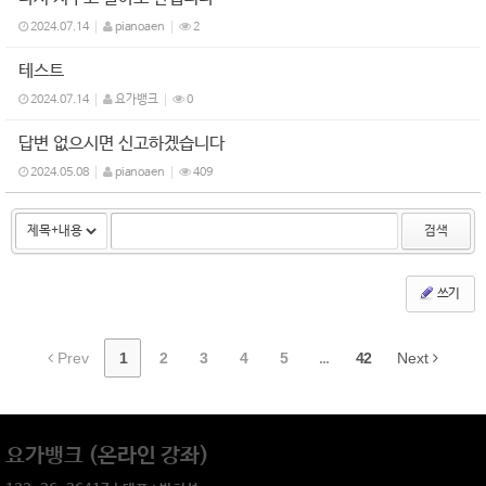
2024.07.14
pianoaen
2
테스트
2024.07.14
요가뱅크
0
답변 없으시면 신고하겠습니다
2024.05.08
pianoaen
409
검색
쓰기
Prev
1
2
3
4
5
...
42
Next
요가뱅크 (온라인 강좌)