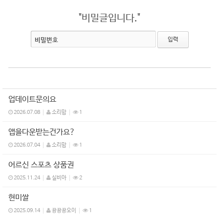
"비밀글입니다."
비밀번호
업데이트문의요
2026.07.08
소리맘
1
앱을다운받는건가요?
2026.07.04
소리맘
1
어르신 스포츠 상품권
2025.11.24
실비아
2
현미쌀
2025.09.14
뀽뀽뀽오이
1