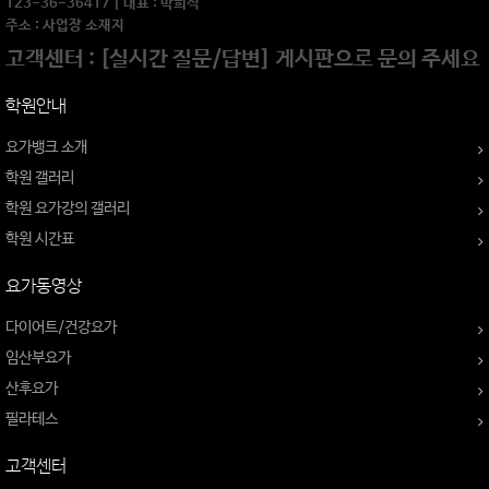
123-36-36417 | 대표 : 박희석
주소 : 사업장 소재지
고객센터 : [실시간 질문/답변] 게시판으로 문의 주세요
학원안내
요가뱅크 소개
학원 갤러리
학원 요가강의 갤러리
학원 시간표
요가동영상
다이어트/건강요가
임산부요가
산후요가
필라테스
고객센터