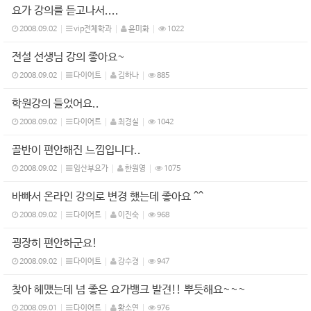
요가 강의를 듣고나서....
2008.09.02
vip전체학과
윤미화
1022
전설 선생님 강의 좋아요~
2008.09.02
다이어트
김하나
885
학원강의 들었어요..
2008.09.02
다이어트
최경실
1042
골반이 편안해진 느낌입니다..
2008.09.02
임산부요가
한원영
1075
바빠서 온라인 강의로 변경 했는데 좋아요 ^^
2008.09.02
다이어트
이진숙
968
굉장히 편안하군요!
2008.09.02
다이어트
강수경
947
찾아 헤맸는데 넘 좋은 요가뱅크 발견!! 뿌듯해요~~~
2008.09.01
다이어트
황소연
976