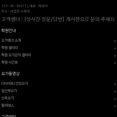
123-36-36417 | 대표 : 박희석
주소 : 사업장 소재지
고객센터 : [실시간 질문/답변] 게시판으로 문의 주세요
학원안내
요가뱅크 소개
학원 갤러리
학원 요가강의 갤러리
학원 시간표
요가동영상
다이어트/건강요가
임산부요가
산후요가
필라테스
고객센터