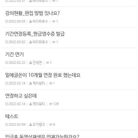
2022.03.31
바다와호수
1
강의현황_편집 방법 있나요?
2022.03.03
바다와호수
1
기간연장등록_현금영수증 발급
2022.03.02
바다와호수
1
기간 연기
2022.02.22
전세연
1
밑에글쓴이 10개월 연장 완료 했는데요
2022.02.14
제이뷰티
1
연장하고 싶은데
2022.02.14
제이뷰티
129
테스트
2022.02.09
요가뱅크
0
입금후 동영상재생은 언제가능한가요?