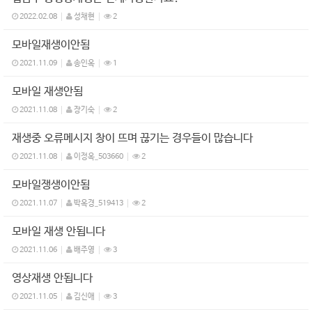
2022.02.08
성채현
2
모바일재생이안됨
2021.11.09
송인옥
1
모바일 재생안됨
2021.11.08
장기숙
2
재생중 오류메시지 창이 뜨며 끊기는 경우들이 많습니다
2021.11.08
이정옥_503660
2
모바일쟁생이안됨
2021.11.07
박옥경_519413
2
모바일 재생 안됩니다
2021.11.06
배주영
3
영상재생 안됩니다
2021.11.05
김신애
3