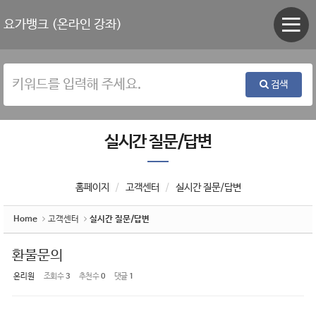
Sketchbook5, 스케치북5
Sketchbook5, 스케치북5
요가뱅크 (온라인 강좌)
검색
실시간 질문/답변
홈페이지
고객센터
실시간 질문/답변
Home
고객센터
실시간 질문/답변
환불문의
온리원
조회 수
3
추천 수
0
댓글
1