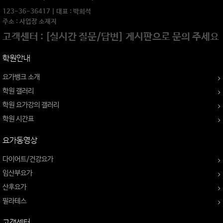
123-36-36417 | 대표 : 박희석
주소 : 사업장 소재지
고객센터 : [실시간 질문/답변] 게시판으로 문의 주세요
학원안내
요가뱅크 소개
학원 갤러리
학원 요가강의 갤러리
학원 시간표
요가동영상
다이어트/건강요가
임산부요가
산후요가
필라테스
고객센터