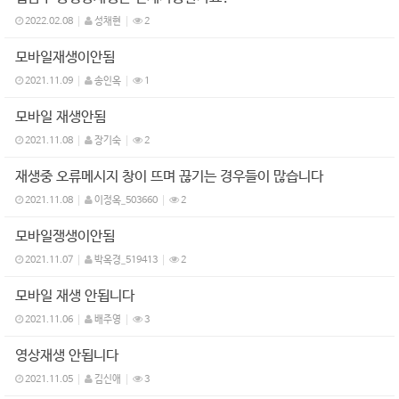
2022.02.08
성채현
2
모바일재생이안됨
2021.11.09
송인옥
1
모바일 재생안됨
2021.11.08
장기숙
2
재생중 오류메시지 창이 뜨며 끊기는 경우들이 많습니다
2021.11.08
이정옥_503660
2
모바일쟁생이안됨
2021.11.07
박옥경_519413
2
모바일 재생 안됩니다
2021.11.06
배주영
3
영상재생 안됩니다
2021.11.05
김신애
3