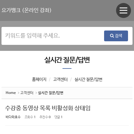
Sketchbook5, 스케치북5
Sketchbook5, 스케치북5
요가뱅크 (온라인 강좌)
검색
실시간 질문/답변
홈페이지
고객센터
실시간 질문/답변
Home
고객센터
실시간 질문/답변
수강중 동영상 목록 비활성화 상태임
바다와호수
조회 수
1
추천 수
0
댓글
1