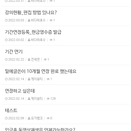
2022.03.31
바다와호수
1
강의현황_편집 방법 있나요?
2022.03.03
바다와호수
1
기간연장등록_현금영수증 발급
2022.03.02
바다와호수
1
기간 연기
2022.02.22
전세연
1
밑에글쓴이 10개월 연장 완료 했는데요
2022.02.14
제이뷰티
1
연장하고 싶은데
2022.02.14
제이뷰티
129
테스트
2022.02.09
요가뱅크
0
입금후 동영상재생은 언제가능한가요?