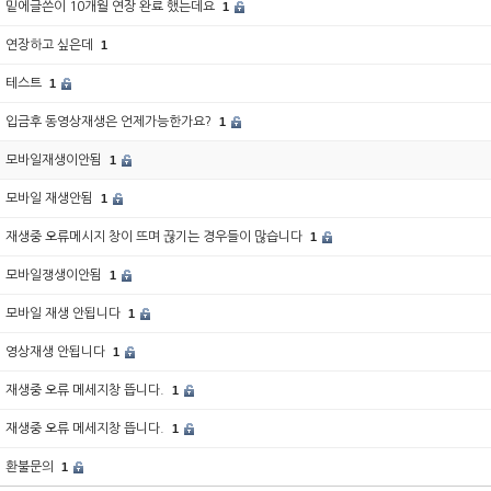
밑에글쓴이 10개월 연장 완료 했는데요
1
연장하고 싶은데
1
테스트
1
입금후 동영상재생은 언제가능한가요?
1
모바일재생이안됨
1
모바일 재생안됨
1
재생중 오류메시지 창이 뜨며 끊기는 경우들이 많습니다
1
모바일쟁생이안됨
1
모바일 재생 안됩니다
1
영상재생 안됩니다
1
재생중 오류 메세지창 뜹니다.
1
재생중 오류 메세지창 뜹니다.
1
환불문의
1