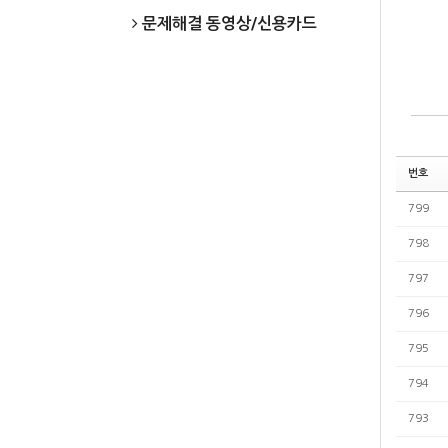
문제해결 동영상/신용카드
번호
799
798
797
796
795
794
793