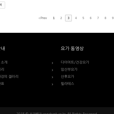
색
Prev
1
2
3
4
5
6
7
8
9
안내
요가 동영상
 소개
다이어트/건강요가
러리
임산부요가
가강의 갤러리
산후요가
간표
필라테스