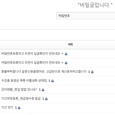
"비밀글입니다."
비밀번호
제목
비밀번호오류라고 뜨면서 답글확인이 안되네요 ㅜ
비밀번호오류라고 뜨면서 답글확인이 안되네요 ㅜ
환불부탁합니다 잘못신청을했어요. 고급반으로 재신청하려고합니다
1
수강중 동영상 목록 비활성화 상태임
1
강의현황_편집 방법 있나요?
1
기간연장등록_현금영수증 발급
1
기간 연기
1