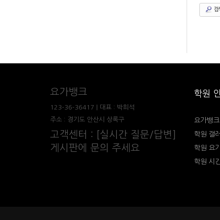
검
요가뱅크
학원 
123-36-36417 | 대표 : 박희석
주소 : 경기도 안산시 상록구
요가뱅크
고객센터 : [실시간 질문/답변]
학원 갤
게시판에 문의 주세요
학원 요
학원 시