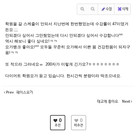
수정
삭제
학원을 갈 스케줄이 안되서 지난번에 한번했었는데 수강률이 47이였거
든요.;;;
안되겠다 싶어서 그만뒀었는데 다시 안되겠다 싶어서 수강합니다^^
역시 해보니 좋다 싶네요!ㅋㅋ
요가뱅크 좋아요!^^ 모두들 꾸준히 요가해서 이쁜 몸 건강한몸이 되자구
용!ㅋㅋ
또 적으라 그러네요ㅠ 200자가 이렇게 긴가요?ㅎㅎㅎㅎㅎㅎㅎㅎ
다이어트 학원요가 듣고 있습니다. 한시간씩 분량이라 딱조으네요.
Prev
페이스요가
태교에 좋아요.
Next
0
0
추천
비추천