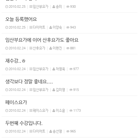
2010.02.25
임산부요가
송미
930
오늘 등록했어요
2010.02.25
다이어트
이양숙
943
임산부요가에 이어 산후요가도 좋아요
2010.02.24
산후요가
이현진
881
재수강..ㅎ
2010.02.24
임산부요가
차영옥
977
생각보다 정말 좋네요....
2010.02.24
임산부요가
김미영
915
페이스요가
2010.02.24
페이스요가
이소윤
1173
두번째 수강입니다.
2010.02.24
다이어트
송선영
965