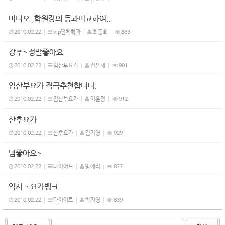
비디오 ,학원강의 등과비교하여..
2010.02.22
vip전체학과
최동희
883
강추~정말좋아요
2010.02.22
임산부요가
전은재
901
임산부요가 적극추천합니다.
2010.02.22
임산부요가
이윤정
912
산후요가
2010.02.22
산후요가
김지영
929
넘좋아요~
2010.02.22
다이어트
방애리
877
역시 ~요가뱅크
2010.02.22
다이어트
박지영
839