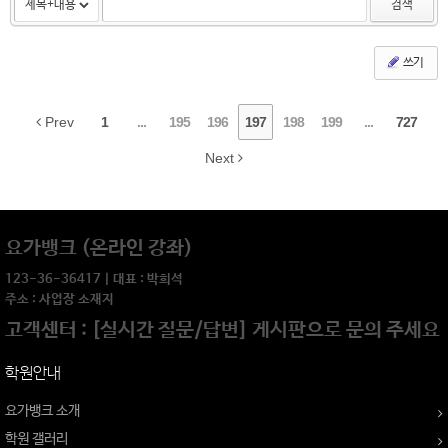
검색
쓰기
Prev
1
...
195
196
197
198
199
...
727
Next
요가뱅크 (온라인 강좌)
123-36-36417 | 대표 : 박희석
주소 : 사업장 소재지
고객센터 : [실시간 질문/답변] 게시판으로 문의 주세요
학원안내
요가뱅크 소개
학원 갤러리