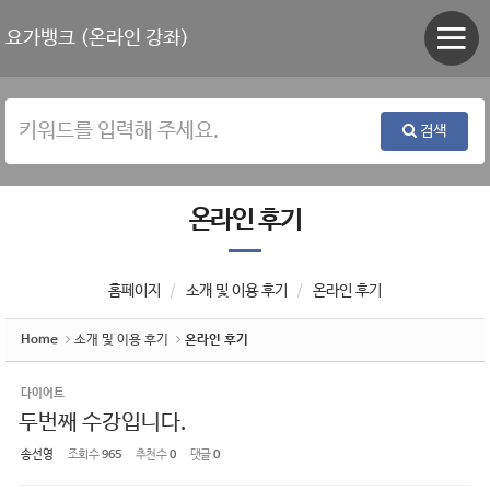
Sketchbook5, 스케치북5
Sketchbook5, 스케치북5
요가뱅크 (온라인 강좌)
검색
온라인 후기
홈페이지
소개 및 이용 후기
온라인 후기
Home
소개 및 이용 후기
온라인 후기
다이어트
두번째 수강입니다.
송선영
조회 수
965
추천 수
0
댓글
0