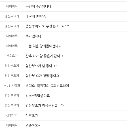
다이어트
두번째 수강입니다.
임산부요가
태교에 좋아요.
임산부요가
출산후에도 또 수강할려구요^^
다이어트
후기입니다
다이어트
오늘 처음 강의들어봅니다.
산후요가
산후 요가 참 좋은거 같아요
임산부요가
임산부요가 넘 좋아요~
임산부요가
임산부 요가 정말 좋아요...
vip전체학과
비디오 ,학원강의 등과비교하여..
임산부요가
강추~정말좋아요
임산부요가
임산부요가 적극추천합니다.
산후요가
산후요가
다이어트
넘좋아요~