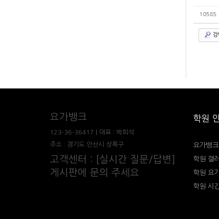
10585
검
요가뱅크
학원 
123-36-36417 | 대표 : 박희석
주소 : 경기도 안산시 상록구
요가뱅크
고객센터 : [실시간 질문/답변]
학원 갤
게시판에 문의 주세요
학원 요
학원 시