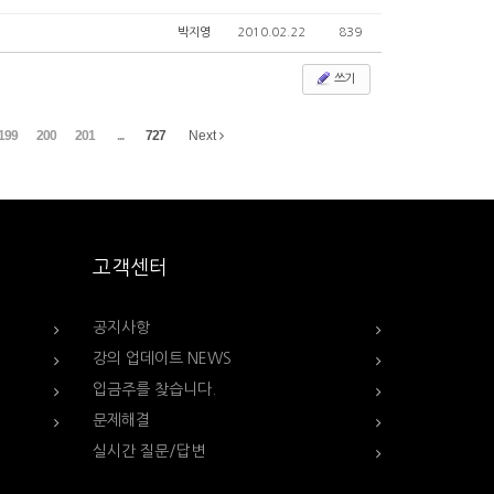
박지영
2010.02.22
839
쓰기
199
200
201
...
727
Next
고객센터
공지사항
강의 업데이트 NEWS
입금주를 찾습니다.
문제해결
실시간 질문/답변