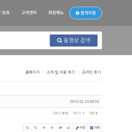
 강좌
고객센터
회원메뉴
원격지원
동영상 검색
홈페이지
소개 및 이용 후기
온라인 후기
2010.02.24 08:58
조회 수
915
추천 수
1
댓글
0
수정
삭제