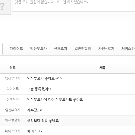
?
댓글 쓰기 권한이 없습니다. 로그인 하시겠습니까?
다이어트
임산부요가
산후요가
일반인학원
사진+후기
서비스만
분류
제목
임산부요가
임산부요가 좋아요~^^
다이어트
오늘 등록했어요
산후요가
임산부요가에 이어 산후요가도 좋아요
임산부요가
재수강..ㅎ
임산부요가
생각보다 정말 좋네요....
페이스요가
페이스요가