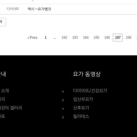
다이어트
역시 ~요가뱅크
색
Prev
1
...
192
193
194
195
196
197
198
안내
요가 동영상
 소개
다이어트/건강요가
러리
임산부요가
가강의 갤러리
산후요가
간표
필라테스