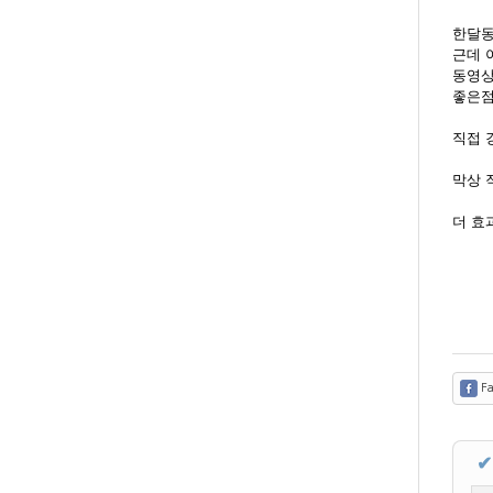
한달동
근데 
동영상
좋은점
직접 
막상 
더 효과
Fa
✔