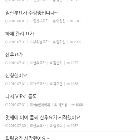
2010.08.01
임산부요가
권정미
1239
임산부요가 수강중입니다~
2010.08.01
임산부요가
이경진
1015
하체 관리 요가
2010.07.31
부위별요가
임미선
2099
산후요가
2010.07.31
산후요가
김신희
1077
신청했어요 .
2010.07.31
재즈요가
곽주연
1058
다시 VIP로 등록
2010.07.31
vip전체학과
최유청
1008
첫째에 이어 둘째 산후요가 시작했어요
2010.07.30
산후요가
김유리
1057
힐링요가 시작했어요~