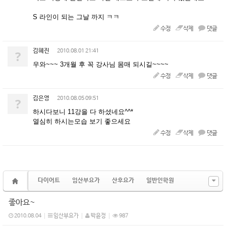
S 라인이 되는 그날 까지 ㅋㅋ
수정
삭제
댓글
김혜진
?
2010.08.01 21:41
우와~~~ 3개월 후 꼭 강사님 몸매 되시길~~~~
수정
삭제
댓글
김은영
?
2010.08.05 09:51
하시다보니 11강을 다 하셨네요^^*
열심히 하시는모습 보기 좋으세요
수정
삭제
댓글
다이어트
임산부요가
산후요가
일반인학원
좋아요~
2010.08.04
임산부요가
박윤정
987