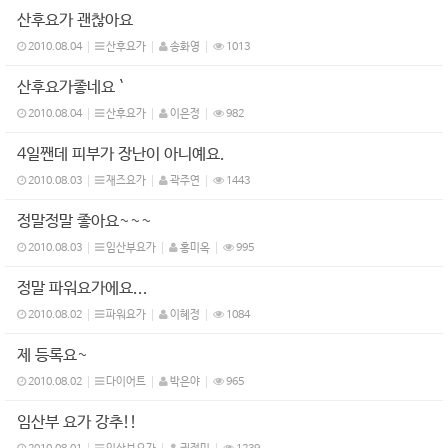
산후요가 괜찮아요
2010.08.04
산후요가
송화영
1013
산후요가좋네요 `
2010.08.04
산후요가
이은정
982
4일짼데 피부가 장난이 아니예요.
2010.08.03
재즈요가
곽주연
1443
정말정말 좋아요~~~
2010.08.03
임산부요가
홍미옥
995
정말 파워요가에요...
2010.08.02
파워요가
이혜정
1084
제 등록요~
2010.08.02
다이어트
박은야
965
임산부 요가 강추!!