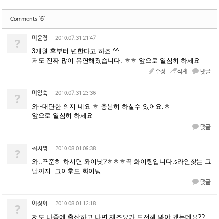
'6'
Comments
이윤경
?
2010.07.31 21:47
3개월 후부터 변한다고 하죠 ^^
저도 진짜 많이 유연해졌습니다. ㅎㅎ 앞으로 열심히 하세요
수정
삭제
댓글
이양숙
?
2010.07.31 23:36
와~대단한 의지 네요 ㅎ 충분히 하실수 있어요.ㅎ
앞으로 열심히 하세요
댓글
최지영
?
2010.08.01 09:38
와..꾸준히 하시면 와이낫?ㅎㅎㅎ꼭 화이팅입니다.s라인찾는 그
날까지..그이후도 화이팅.
댓글
이정이
?
2010.08.01 12:18
저도 나중에 출산하고 나면 재즈요가 도전해 봐야 겠는데요??