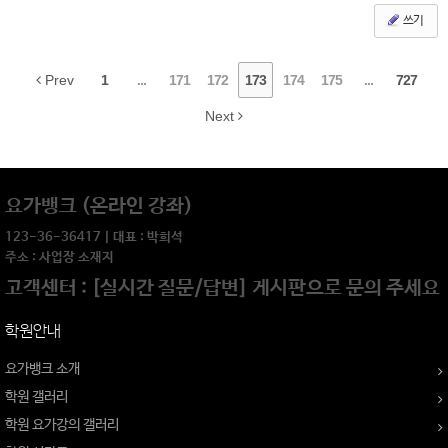
쓰기
Prev
1
...
171
172
173
174
175
...
727
Next
요가뱅크 (온라인 강좌)
123-36-36417 | 대표 : 박희석
주소 : 사업장 소재지
고객센터 : [실시간 질문/답변] 게시판으로 문의 주세요
학원안내
요가뱅크 소개
학원 갤러리
학원 요가강의 갤러리