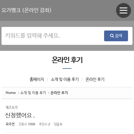
Sketchbook5, 스케치북5
Sketchbook5, 스케치북5
요가뱅크 (온라인 강좌)
검색
온라인 후기
홈페이지
소개 및 이용 후기
온라인 후기
Home
소개 및 이용 후기
온라인 후기
재즈요가
신청했어요 .
곽주연
조회 수
1058
추천 수
2
댓글
6