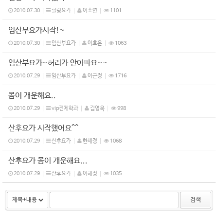
2010.07.30
힐링요가
이소연
1101
임산부요가시작!~
2010.07.30
임산부요가
이효은
1063
임산부요가~허리가 안아파요~~
2010.07.29
임산부요가
이근정
1716
몸이 개운해요..
2010.07.29
vip전체학과
김영옥
998
산후요가 시작했어요^^
2010.07.29
산후요가
한세정
1068
산후요가 몸이 개운해요...
2010.07.29
산후요가
이혜정
1035
검색