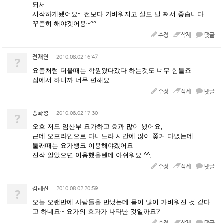
되서
시작하게됐어요~ 전보다 가벼워지고 살도 덜 쪄서 좋습니다
꾸준히 해야겟어용~^^
수정
삭제
댓글
전재연
?
2010.08.02 16:47
요즘처럼 더울때는 학원왔다갔다 하는것도 너무 힘들죠
집에서 하니까 너무 편해요
수정
삭제
댓글
송화영
?
2010.08.02 17:30
오호 저도 임산부 요가하고 효과 많이 봤어요,
근데 오프라인으로 다니느라 시간에 많이 쫒겨 다녔는데
둘째때는 요가뱅크 이용해야겠어요
진작 알았으면 이용했을텐데 아쉬워요 ^^;
수정
삭제
댓글
김혜진
?
2010.08.02 20:59
오늘 오랜만에 사람들을 만났는데 몸이 많이 가벼워진 것 같다
고 하네요~ 요가의 효과가 나타난 것일까요?