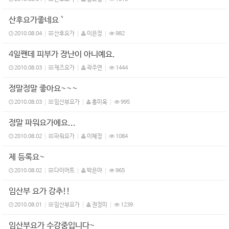
산후요가좋네요 `
2010.08.04
산후요가
이은정
982
4일짼데 피부가 장난이 아니예요.
2010.08.03
재즈요가
곽주연
1444
정말정말 좋아요~~~
2010.08.03
임산부요가
홍미옥
995
정말 파워요가에요...
2010.08.02
파워요가
이혜정
1084
제 등록요~
2010.08.02
다이어트
박은야
965
임산부 요가 강추!!
2010.08.01
임산부요가
권정미
1239
임산부요가 수강중입니다~