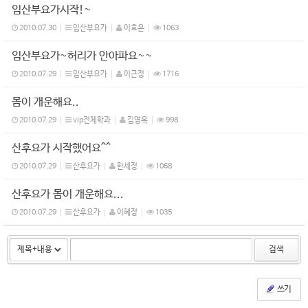
임산부요가시작!~
2010.07.30
임산부요가
이효은
1063
임산부요가~허리가 안아파요~~
2010.07.29
임산부요가
이근정
1716
몸이 개운해요..
2010.07.29
vip전체학과
김영옥
998
산후요가 시작했어요^^
2010.07.29
산후요가
한세정
1068
산후요가 몸이 개운해요...
2010.07.29
산후요가
이혜정
1035
검색
쓰기