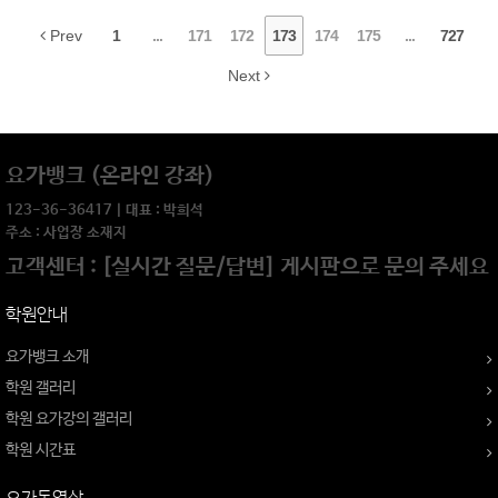
Prev
1
...
171
172
173
174
175
...
727
Next
요가뱅크 (온라인 강좌)
123-36-36417 | 대표 : 박희석
주소 : 사업장 소재지
고객센터 : [실시간 질문/답변] 게시판으로 문의 주세요
학원안내
요가뱅크 소개
학원 갤러리
학원 요가강의 갤러리
학원 시간표