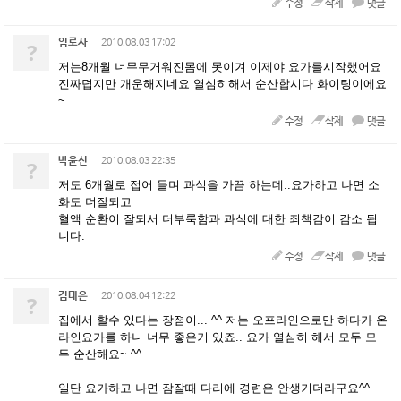
수정
삭제
댓글
임로사
?
2010.08.03 17:02
저는8개월 너무무거워진몸에 못이겨 이제야 요가를시작했어요
진짜덥지만 개운해지네요 열심히해서 순산합시다 화이팅이에요
~
수정
삭제
댓글
박윤선
?
2010.08.03 22:35
저도 6개월로 접어 들며 과식을 가끔 하는데..요가하고 나면 소
화도 더잘되고
혈액 순환이 잘되서 더부룩함과 과식에 대한 죄책감이 감소 됩
니다.
수정
삭제
댓글
김태은
?
2010.08.04 12:22
집에서 할수 있다는 장졈이... ^^ 저는 오프라인으로만 하다가 온
라인요가를 하니 너무 좋은거 있죠.. 요가 열심히 해서 모두 모
두 순산해요~ ^^
일단 요가하고 나면 잠잘때 다리에 경련은 안생기더라구요^^