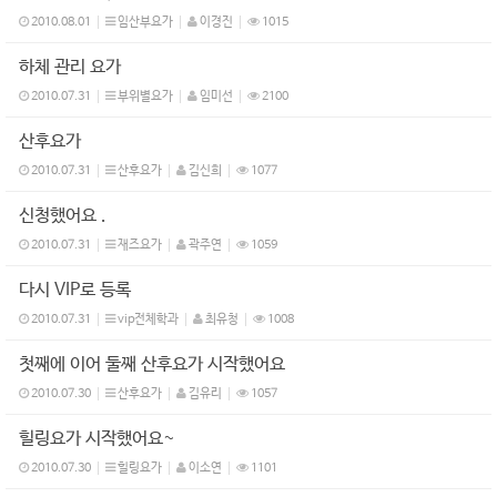
2010.08.01
임산부요가
이경진
1015
하체 관리 요가
2010.07.31
부위별요가
임미선
2100
산후요가
2010.07.31
산후요가
김신희
1077
신청했어요 .
2010.07.31
재즈요가
곽주연
1059
다시 VIP로 등록
2010.07.31
vip전체학과
최유청
1008
첫째에 이어 둘째 산후요가 시작했어요
2010.07.30
산후요가
김유리
1057
힐링요가 시작했어요~
2010.07.30
힐링요가
이소연
1101