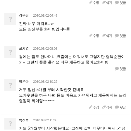
수정
삭제
댓글
김현정
?
2010.08.02 06:46
진짜 너무 더워요..ㅠ
모든 임산부들 화이팅입니다!!!
수정
삭제
댓글
최지영
?
2010.08.02 08:01
첨에는 땀도 안나더니,요즘에는 더워서도 그렇지만 혈액순환이
되서그런지 줄줄 흘러요.너무 개운하고 좋아요화이팅.
댓글
박은야
?
2010.08.02 10:29
저두 임신 5개월 부터 시작한것 같네요
요가수련을 하구 나면 몸도 마음도 가벼워지고 개운해지는 느낌
열띰히 화이팅~~~~~
수정
삭제
댓글
박진후
?
2010.08.02 11:05
저도 5개월부터 시작했는데요~그전에 살이 너무마니쪄서..걱정